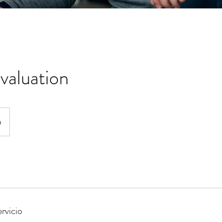
Evaluation
m
rvicio