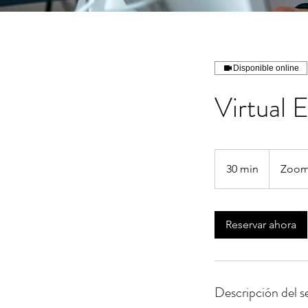
Disponible online
Virtual 
30 min
3
Zoo
0
m
Reservar ahora
i
n
Descripción del se