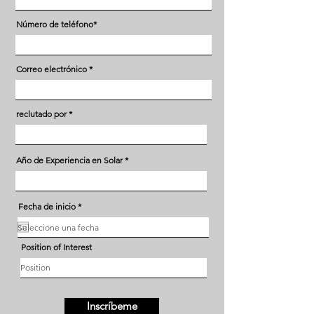
Número de teléfono*
Correo electrónico
reclutado por
Año de Experiencia en Solar
r
Fecha de inicio
*
e
q
u
i
Position of Interest
r
e
d
Inscríbeme